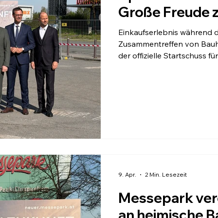
Große Freude 
Einkaufserlebnis während d
Zusammentreffen von Bauhe
der offizielle Startschuss 
Messepark NEU gegeben. K
auf: In der ersten Bauphas
Interspar mit den angren
Anschließend beginnt hier 
Der Messepark und der Int
über das bestehende Park
9. Apr.
2 Min. Lesezeit
Messepark ver
an heimische 