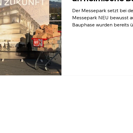
Der Messepark setzt bei de
Messepark NEU bewusst auf 
Bauphase wurden bereits 
Bauvolumens ausgeschrieb
bisher ausschließlich Vora
erklärt Eigentümervertreter
darauf, dass die Vorarlberg
Leistungsfähigkeit und pers
in dieser Dimension umzus