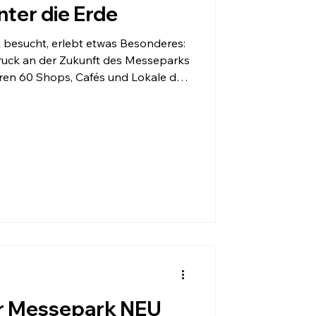
nter die Erde
 besucht, erlebt etwas Besonderes:
uck an der Zukunft des Messeparks
eren 60 Shops, Cafés und Lokale das
 mit entspanntem Bummeln,
n speziellen Ausblick auf eine der
rreichs. Der erste wichtige
ft. Der Abbruch des ersten
ür Messepark NEU