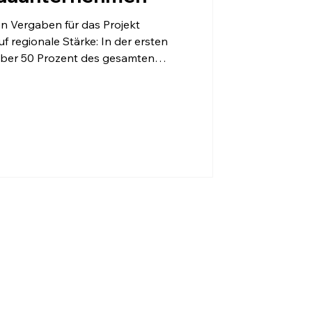
n Vergaben für das Projekt
regionale Stärke: In der ersten
über 50 Prozent des gesamten
en. Mit der Umsetzung wurden
rlberger Unternehmen beauftragt,
 Guntram Drexel: „Wir sind stolz
er Bauwirtschaft die
onellen Ressourcen hat, ein Projekt
etzen. M