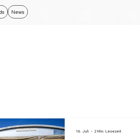
ds
News
s
16. Juli
2 Min. Lesezeit