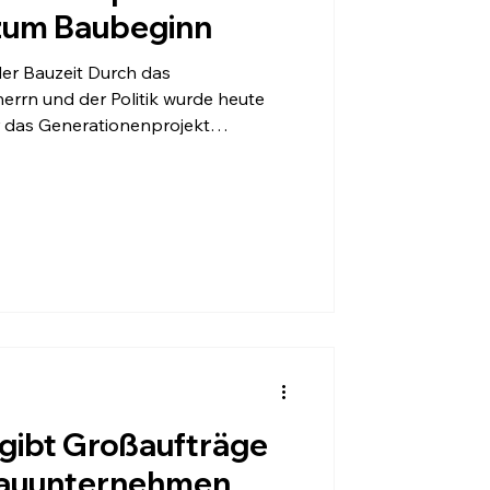
zum Baubeginn
er Bauzeit Durch das
rrn und der Politik wurde heute
für das Generationenprojekt
urz nach Ostern fuhren die Bagger
e wird der Parkplatz Ost beim
zenden Gebäudeteilen abgebrochen.
der Aushub für die neue Tiefgarage.
erspar sind ab diesem Zeitpunkt
deck u
gibt Großaufträge
Bauunternehmen