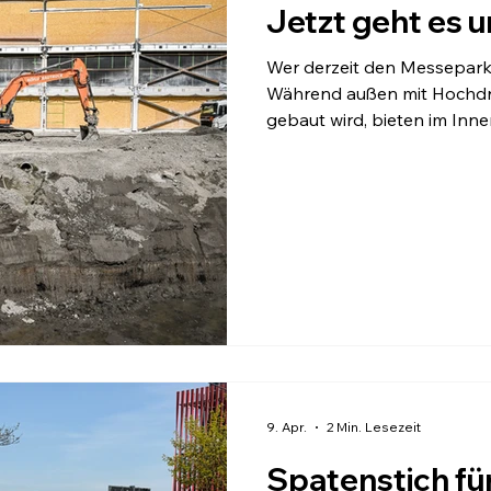
Jetzt geht es u
Wer derzeit den Messepark
Während außen mit Hochdr
gebaut wird, bieten im Inn
bewährte Einkaufserlebnis
Shoppen und Genießen. Im zweiten Obergeschoss bietet das
Panoramafenster zudem eine
modernsten Baustellen Öste
Meilenstein ist nun geschaf
Gebäudeteils wurde ter
9. Apr.
2 Min. Lesezeit
Spatenstich f