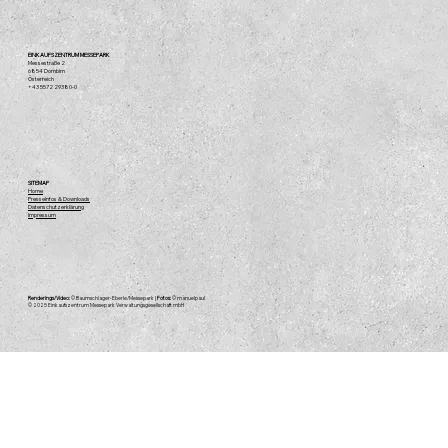
EINKAUFSZENTRUM MESSEPARK
Messestraße 2
6854 Dornbirn
Österreich
+43 5572 29380-0
SITEMAP
Home
Presseinfos & Downloads
Datenschutzerklärung
Impressum
Renderings/Video:
© Baumschlager-Eberle/Messepark |
Fotos:
© manuelpaul
© 2025
Einkaufszentrum Messepark Verwaltungsgesellschaft mbH