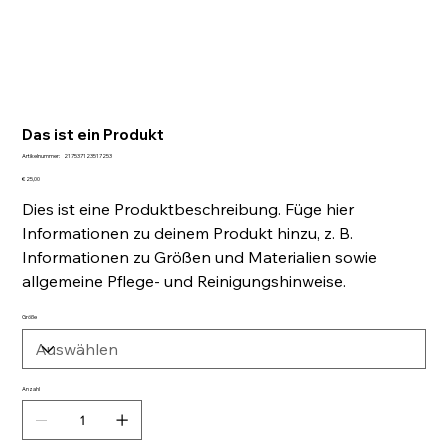
Das ist ein Produkt
Artikelnummer:
Artikelnummer:
217537123517253
217537123517253
Preis
€ 25,00
Dies ist eine Produktbeschreibung. Füge hier
Informationen zu deinem Produkt hinzu, z. B.
Informationen zu Größen und Materialien sowie
allgemeine Pflege- und Reinigungshinweise.
Größe
Anzahl