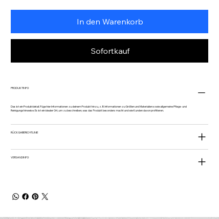
In den Warenkorb
Sofortkauf
PRODUKTINFO
Das ist ein Produktdetail. Füge hier Informationen zu deinem Produkt hinzu, z. B. Informationen zu Größen und Materialien sowie allgemeine Pflege- und
Reinigungshinweise. Es ist ein idealer Ort, um zu beschreiben, was das Produkt besonders macht und wie Kunden davon profitieren.
RÜCKGABERICHTLINIE
VERSANDINFO